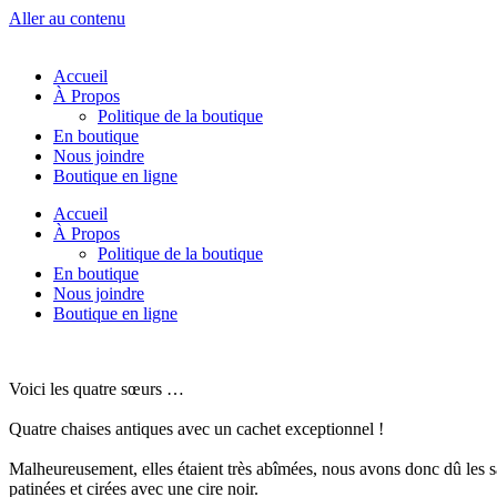
Aller au contenu
Accueil
À Propos
Politique de la boutique
En boutique
Nous joindre
Boutique en ligne
Accueil
À Propos
Politique de la boutique
En boutique
Nous joindre
Boutique en ligne
Voici les quatre sœurs …
Quatre chaises antiques avec un cachet exceptionnel !
Malheureusement, elles étaient très abîmées, nous avons donc dû les s
patinées et cirées avec une cire noir.